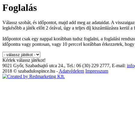
Foglalás
Válassz szobát, és időpontot, majd add meg az adataidat. A visszaiga
legkésőbb a játék előtt 2 órával, úgy a teljes díj kiszámlázásra kerül a
Időpontot csak egy nappal korábban tudsz foglalni, a foglalási rendszer
időpontra vagy pontosan, vagy 10 perccel korábban érkezzetek, hogy
Kérlek válassz játékot!
9021 Győr, Szabadsajtó utca 24., Tel.: 06 (30) 229 2777, E-mail:
inf
2018 © szabadulospince.hu -
Adatvédelem
Impresszum