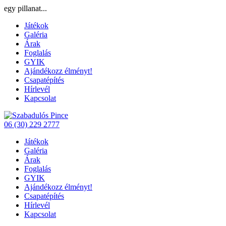
egy pillanat...
Játékok
Galéria
Árak
Foglalás
GYIK
Ajándékozz élményt!
Csapatépítés
Hírlevél
Kapcsolat
06 (30) 229 2777
Játékok
Galéria
Árak
Foglalás
GYIK
Ajándékozz élményt!
Csapatépítés
Hírlevél
Kapcsolat