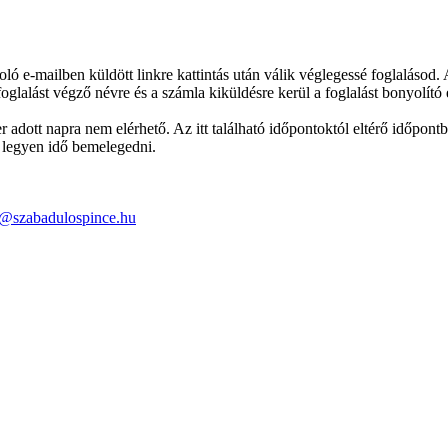
zoló e-mailben küldött linkre kattintás után válik véglegessé foglaláso
 foglalást végző névre és a számla kiküldésre kerül a foglalást bonyolító
 adott napra nem elérhető. Az itt található időpontoktól eltérő időpontb
 legyen idő bemelegedni.
o@szabadulospince.hu