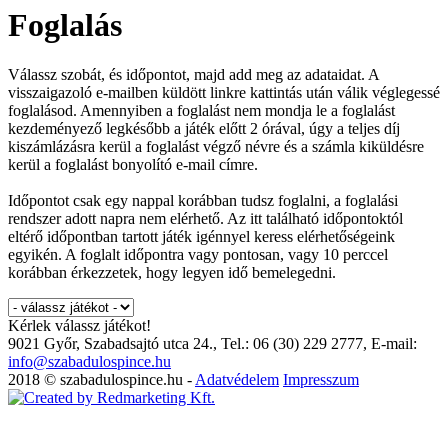
Foglalás
Válassz szobát, és időpontot, majd add meg az adataidat. A
visszaigazoló e-mailben küldött linkre kattintás után válik véglegessé
foglalásod. Amennyiben a foglalást nem mondja le a foglalást
kezdeményező legkésőbb a játék előtt 2 órával, úgy a teljes díj
kiszámlázásra kerül a foglalást végző névre és a számla kiküldésre
kerül a foglalást bonyolító e-mail címre.
Időpontot csak egy nappal korábban tudsz foglalni, a foglalási
rendszer adott napra nem elérhető. Az itt található időpontoktól
eltérő időpontban tartott játék igénnyel keress elérhetőségeink
egyikén. A foglalt időpontra vagy pontosan, vagy 10 perccel
korábban érkezzetek, hogy legyen idő bemelegedni.
Kérlek válassz játékot!
9021 Győr, Szabadsajtó utca 24., Tel.: 06 (30) 229 2777, E-mail:
info@szabadulospince.hu
2018 © szabadulospince.hu -
Adatvédelem
Impresszum