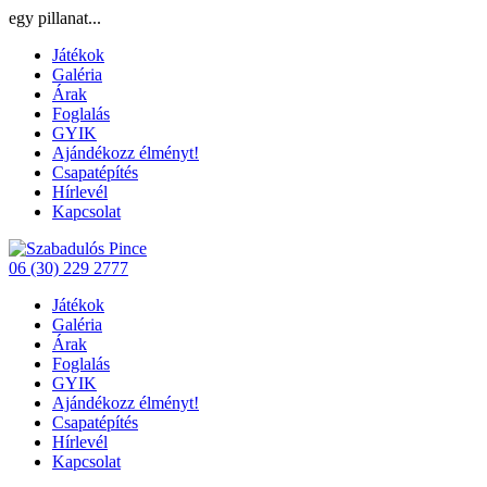
egy pillanat...
Játékok
Galéria
Árak
Foglalás
GYIK
Ajándékozz élményt!
Csapatépítés
Hírlevél
Kapcsolat
06 (30) 229 2777
Játékok
Galéria
Árak
Foglalás
GYIK
Ajándékozz élményt!
Csapatépítés
Hírlevél
Kapcsolat