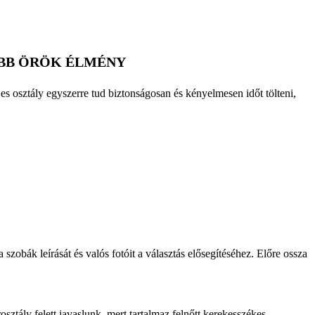
ÁBB ÖRÖK ÉLMÉNY
s osztály egyszerre tud biztonságosan és kényelmesen időt tölteni,
zobák leírását és valós fotóit a választás elősegítéséhez. Előre ossza
osztály felett javaslunk, mert tartalmaz felnőtt kerekesszékes