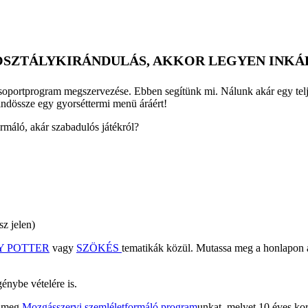
 OSZTÁLYKIRÁNDULÁS, AKKOR LEGYEN INK
csoportprogram megszervezése. Ebben segítünk mi. Nálunk akár egy telje
indössze egy gyorséttermi menü áráért!
rmáló, akár szabadulós játékról?
sz jelen)
Y POTTER
vagy
SZÖKÉS
tematikák közül. Mutassa meg a honlapon a s
énybe vételére is.
e meg
Mozgásszervi szemléletformáló program
unkat, melyet 10 éves kor