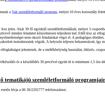
ramunk a
Vak szemléletformáló program
, melyet 10 éves korosztály felett
 lesz jelen. Akár 30 fő egyidejű szemléletformálását, melyet 3 csopor
ztvevő minden feladatot kényelmesen teljesíteni tud. Ettől lesz az elfog
ényelmetlenséget nem okozó feladatokat végzi el. A pedagógus dönthet, 
yakorlott instruktoraink végzik. A helyszín teljesen bekamerázott, így
oglaltságot jelentenek, de a mellékhelyiség használat, öltözés, csoport
elkészülés és a készülődés 30 percével együtt itt is minimum 1,5 óra i
érő tematikájú szemléletformáló programjai
 esetén hívja a 06 30/2292777 telefonszámot.