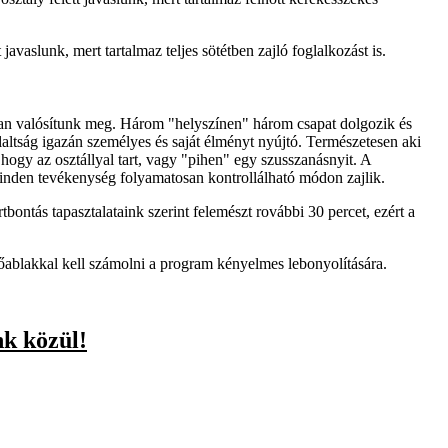
 javaslunk, mert tartalmaz teljes sötétben zajló foglalkozást is.
tban valósítunk meg. Három "helyszínen" három csapat dolgozik és
laltság igazán személyes és saját élményt nyújtó. Természetesen aki
hogy az osztállyal tart, vagy "pihen" egy szusszanásnyit. A
 minden tevékenység folyamatosan kontrollálható módon zajlik.
bontás tapasztalataink szerint felemészt rovábbi 30 percet, ezért a
dőablakkal kell számolni a program kényelmes lebonyolítására.
nk közül!