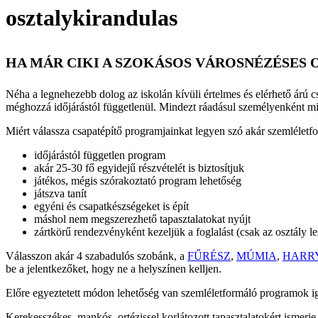
osztalykirandulas
HA MÁR CIKI A SZOKÁSOS VÁROSNÉZÉSES
Néha a legnehezebb dolog az iskolán kívüli értelmes és elérhető árú 
méghozzá időjárástól függetlenül. Mindezt ráadásul személyenként m
Miért válassza csapatépítő programjainkat legyen szó akár szemléletfo
időjárástól független program
akár 25-30 fő egyidejű részvételét is biztosítjuk
játékos, mégis szórakoztató program lehetőség
játszva tanít
egyéni és csapatkészségeket is épít
máshol nem megszerezhető tapasztalatokat nyújt
zártkörű rendezvényként kezeljük a foglalást (csak az osztály le
Válasszon akár 4 szabadulós szobánk, a
FŰRÉSZ
,
MÚMIA
,
HARR
be a jelentkezőket, hogy ne a helyszínen kelljen.
Előre egyeztetett módon lehetőség van szemléletformáló programok ig
Kerekesszékes, mankós, ortézissel korlátozott tapasztalatokért ismerj