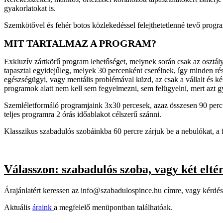
gyakorlatokat is.
Szemkötővel és fehér botos közlekedéssel felejthetetlenné tevő prog
MIT TARTALMAZ A PROGRAM?
Exkluzív zártkörű program lehetőséget, melynek során csak az osztály
tapasztal egyidejűleg, melyek 30 percenként cserélnek, így minden rés
egészségügyi, vagy mentális problémával küzd, az csak a vállalt és k
programok alatt nem kell sem fegyelmezni, sem felügyelni, mert azt g
Szemléletformáló programjaink 3x30 percesek, azaz összesen 90 perc elf
teljes programra 2 órás időablakot célszerű szánni.
Klasszikus szabadulós szobáinkba 60 percre zárjuk be a nebulókat, a f
Válasszon: szabadulós szoba, vagy két elt
Árajánlatért keressen az info@szabadulospince.hu címre, vagy kérdés
Aktuális
áraink
a megfelelő menüpontban találhatóak.